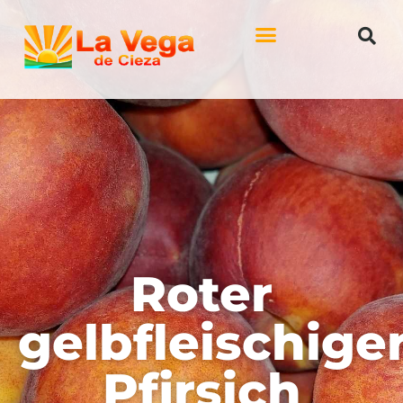
Roter
gelbfleischige
Pfirsich